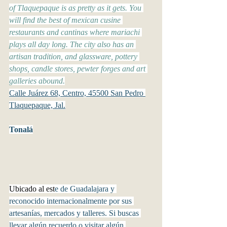
of Tlaquepaque is as pretty as it gets. You 
will find the best of mexican cusine 
restaurants and cantinas where mariachi 
plays all day long. The city also has an 
artisan tradition, and glassware, pottery 
shops, candle stores, pewter forges and art 
galleries abound.
Calle Juárez 68, Centro, 45500 San Pedro 
Tlaquepaque, Jal.
Tonalá
Ubicado al est
e de Guadalajara y 
reconocido internacionalmente por sus 
artesanías, mercados y talleres. Si buscas 
llevar algún recuerdo o visitar algún 