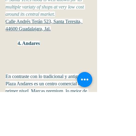
multiple variaty of shops at very low cost 
around its central market.
Calle Andrés Terán 523, Santa Teresita, 
44600 Guadalajara, Jal.
4. Andares
En contraste con lo tradicional y antiguo, 
Plaza Andares es un centro comercial de 
primer nivel. Marcas premium, lo mejor de 
la moda y un espacio de lujo en la zona de 
mayor plusvalía en Zapopan.
// In contrast with the old and traditional 
shops, Plaza Andares is a top class 
shopping mall. High fashion and luxorious 
atmosphere in the most trendy area in 